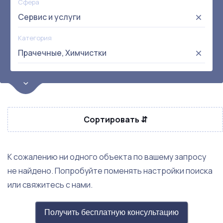
Сфера
Сервис и услуги
Категория
Прачечные, Химчистки
Цена
от:
до:
Прибыль
Сортировать ⇵
Не выбрана
Окупаемость
Возраст
К сожалению ни одного объекта по вашему запросу
не найдено. Попробуйте поменять настройки поиска
или свяжитесь с нами.
Получить бесплатную консультацию